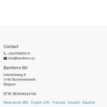
Contact
+32476965919
info@beniferro.eu
Beniferro BV
Industrieweg 9
3190 Boortmeerbeek
Belgium
BTW:
BE0838224708
Nederlands (BE)
English (UK)
Français
Deutsch
Español