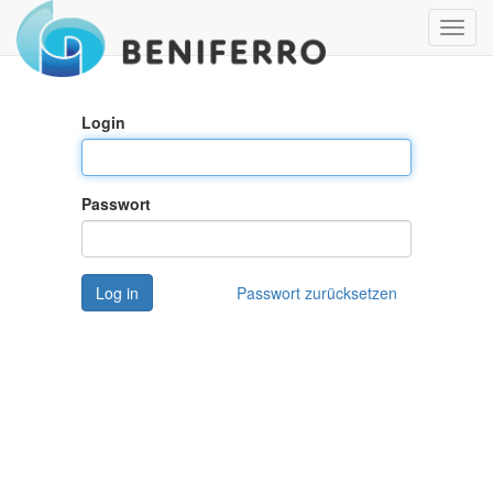
Navig
ein-/
Login
Passwort
Log in
Passwort zurücksetzen