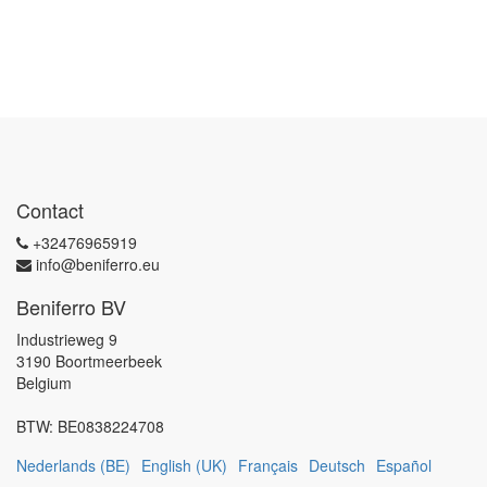
Contact
+32476965919
info@beniferro.eu
Beniferro BV
Industrieweg 9
3190 Boortmeerbeek
Belgium
BTW:
BE0838224708
Nederlands (BE)
English (UK)
Français
Deutsch
Español