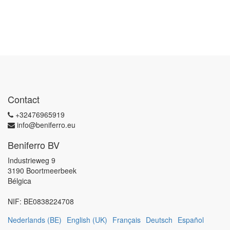
Contact
+32476965919
info@beniferro.eu
Beniferro BV
Industrieweg 9
3190 Boortmeerbeek
Bélgica
NIF:
BE0838224708
Nederlands (BE)
English (UK)
Français
Deutsch
Español